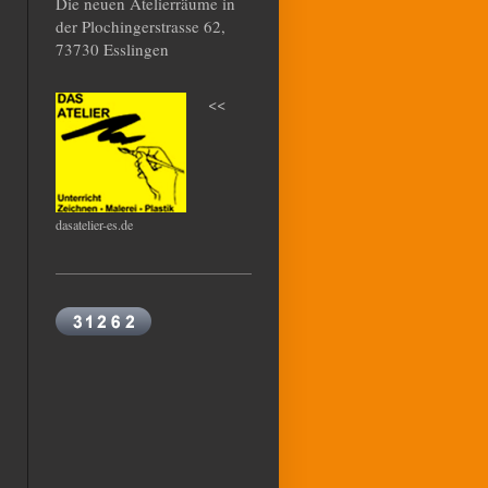
Die neuen Atelierräume in
der Plochingerstrasse 62,
73730 Esslingen
<<
dasatelier-es.de