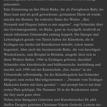
präsentiert.
Eine Erinnerung an ihre Häsin Rieke, die als Zwerghasen-Baby ins
Haus kam und als groß gewachsene, gestandene Häsin alt wurde,
machte das Rennen. Im wahrsten Sinne des Wortes. „Ihre
Dynamik und Eleganz haben es mir angetan“, sagt Schneider über
das Gewinnergemälde, wo Rieke, ganz in Acrylgelb, kraftvoll an
einem stilisierten Grünstreifen entlang hoppelt. Die Energie und
Lebendigkeit gerade von Tieren haben die Künstlerin, die in
Esslingen ein Atelier mit Kunstkursen betreibt, schon immer
begeistert. Aber auch die faszinierende Ruhe, die von knochigen
Wiederkäuern, zum Beispiel in Holstein, ausgeht, lässt sich in
ihren Werken finden. 1966 in Esslingen geboren, durchlief
Schneider eine künstlerische und bildhauerische Ausbildung und
machte sich 1996 mit der Kunstschule „Das Atelier“ in der
Urbanstraße selbstständig. An der Künstlergalerie hat Schneider
übrigens zum ersten Mal teilgenommen – „Freunde vom Esslinger
Malkasten hatten mir dazu geraten“ – und prompt hat es mit dem
ersten Platz geklappt. Die Nummer 26 in der Konkurrenz setzte
die Jury nach ganz oben.
Neben dem Stuttgarter Galeristen und Kunsthistoriker Dr. phil.
Steffen Dengler gehörten Christiane-Valerie Gerhold, Leiterin des