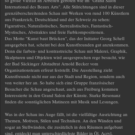
so große Vielfalt an Arbeiten geboten wie im "Grand Salon
International des Beaux Arts". Alle Stilrichtungen sind in dieser
grenzüberschreitenden Schau mit Werken von rund 100 Künstlern
aus Frankreich, Deutschland und der Schweiz zu sehen:
Figuratives, Naturalistisches, Surrealistisches, Fantastisch-
Mystisches, Abstraktes und freie Farbkompositionen.
Das Motto "Kunst baut Brücken", das der Initiator Georg Schell
ausgegeben hat, scheint bei den Kunstfreunden gut anzukommen.
Denn die farben- und kontrastreiche Schau mit Malerei, Graphik,
Skulpturen und Objekten wird ausgesprochen rege besucht, wie
der Bad Säckinger Altstadtrat Arnold Becker vom
Organisationsteam erfreut feststellt. Die Ausstellung zieht
Kunstfreunde nicht nur aus der Stadt und Region, sondern auch
von weiter her an. So habe sich eine Gruppe französischer
Besucher die Schau angeschaut, auch aus Freiburg kommen
Interessierte in den Grand Salon der Künste. Starke Resonanz
finden die sonntäglichen Matineen mit Musik und Lesungen.
Was in der Schau ins Auge fällt, ist die vielfältige Ausrichtung an
Themen, Motiven, Stilen und Techniken. An den Wänden und
sogar an Stellwänden, die zusätzlich in den Räumen aufgebaut
sind, entdeckt man unterschiedlichste Bilder in Öl, Acryl,