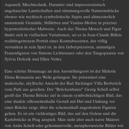
Aquarell, Mischtechnik. Darunter sind impressionistisch
angehauchte Landschaften und stimmungsvolle Natureindrücke
ebenso wie mythisch-symbolistische Sujets und altmeisterlich
anmutende Gemälde, Stillleben und Vanitas-Motive in präziser
hyperrealistischer Malweise. Auch das Thema Mensch und Figur
findet sich in vielfachen Variationen, sei es in Jean-Claude Billets
realitätsgetreuem Porträt eines Kontrabassisten, der völlig
versunken in sein Spiel ist, in den farbexpressiven, anmutigen
Frauenfiguren von Simone Lichtenauer oder den Tangopaaren von
Sylvia Dolezik und Ellen Vetter.
Eine schöne Hommage an den Ausstellungsort ist der Malerin
Elena Romanzin aus Wehr gelungen: Sie präsentiert eine
malerische, idyllische Ansicht der Bad Säckinger Villa Berberich
vom Park aus gesehen. Der "Brückenbauer" Georg Schell selbst
greift das Thema Brücke auf in einem symbolträchtigen Bild, das
eine dunkle silhouettenhafte Gestalt mit Hut und Umhang vor
einer Brücke zeigt, über die schemenhaft angedeutete Figuren
gehen. Es ist ein vieldeutiges Bild, das auf den Golem und die
Karlsbrücke in Prag anspielt. Man sieht aber auch naive Malerei
von Anita Schell oder geheimnisvolle, metaphernreiche Bilder wie