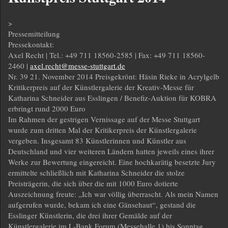
>
Pressemitteilung
Pressekontakt:
Axel Recht | Tel.: +49 711 18560-2585 | Fax: +49 711 18560-
2460 |
axel.recht@messe-stuttgart.de
Nr. 39 21. November 2014 Preisgekrönt: Häsin Rieke in Acrylgelb
Kritikerpreis auf der Künstlergalerie der Kreativ-Messe für
Katharina Schneider aus Esslingen / Benefiz-Auktion für KOBRA
erbringt rund 2000 Euro
Im Rahmen der gestrigen Vernissage auf der Messe Stuttgart
wurde zum dritten Mal der Kritikerpreis der Künstlergalerie
vergeben. Insgesamt 83 Künstlerinnen und Künstler aus
Deutschland und vier weiteren Ländern hatten jeweils eines ihrer
Werke zur Bewertung eingereicht. Eine hochkarätig besetzte Jury
ermittelte schließlich mit Katharina Schneider die stolze
Preisträgerin, die sich über die mit 1000 Euro dotierte
Auszeichnung freute: „Ich war völlig überrascht. Als mein Namen
aufgerufen wurde, bekam ich eine Gänsehaut“, gestand die
Esslinger Künstlerin, die drei ihrer Gemälde auf der
Künstlergalerie im L-Bank Forum (Messehalle 1) bis Sonntag